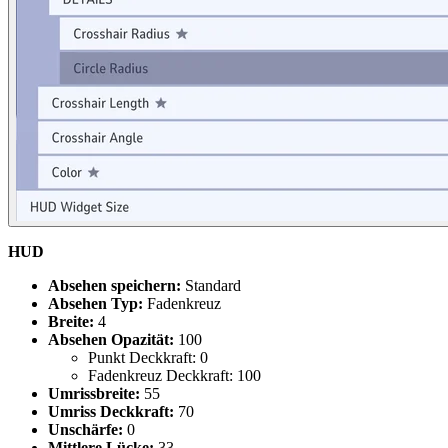
HUD
Absehen speichern:
Standard
Absehen Typ:
Fadenkreuz
Breite:
4
Absehen Opazität:
100
Punkt Deckkraft: 0
Fadenkreuz Deckkraft: 100
Umrissbreite:
55
Umriss Deckkraft:
70
Unschärfe:
0
Mittlere Lücke:
33