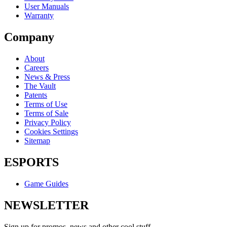
User Manuals
Warranty
Company
About
Careers
News & Press
The Vault
Patents
Terms of Use
Terms of Sale
Privacy Policy
Cookies Settings
Sitemap
ESPORTS
Game Guides
NEWSLETTER
Sign up for promos, news and other cool stuff.