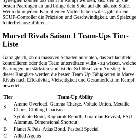
Synergien können das Blatt im Kampf wenden, also sieh dir die
besten Paarungen an und bringe dein Spiel auf die nächste Stufe.
Wenn du in jedem Kampf einen Vorteil haben willst, gibt dir ein
SCUF-Controller die Präzision und Geschwindigkeit, um Spielzüge
fehlerfrei auszuführen.
Marvel Rivals Saison 1 Team-Ups Tier-
Liste
Ganz gleich, ob du massiven Schaden anrichten, das Schlachtfeld
kontrollieren oder dein Team unterstützen willst - zu wissen, welche
Paarungen am stärksten sind, ist der Schlüssel zum Aufstieg. In
dieser Rangliste werden die besten Team-Up-Fähigkeiten in Marvel
Rivals nach Effektivität, Vielseitigkeit und Gesamteffekt im Kampf
bewertet.
Tier
Team-Up Ability
Ammo Overload, Gamma Charge, Voltaic Union, Metallic
S
Chaos, Chilling Charisma
Symbiote Bond, Ragnarok Rebirth, Guardian Revival, ESU
A
Alumnus, Dimensional Shortcut
B
Planet X Pals, Atlas Bond, Fastball Special
C
Allied Agents