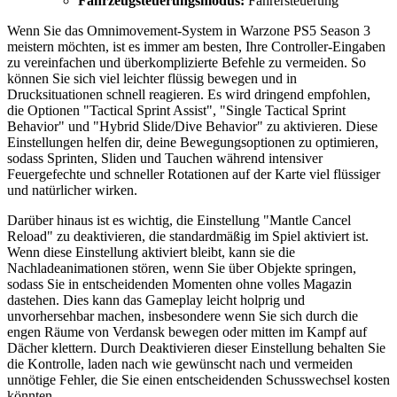
Fahrzeugsteuerungsmodus:
Fahrersteuerung
Wenn Sie das Omnimovement-System in Warzone PS5 Season 3
meistern möchten, ist es immer am besten, Ihre Controller-Eingaben
zu vereinfachen und überkomplizierte Befehle zu vermeiden. So
können Sie sich viel leichter flüssig bewegen und in
Drucksituationen schnell reagieren. Es wird dringend empfohlen,
die Optionen "Tactical Sprint Assist", "Single Tactical Sprint
Behavior" und "Hybrid Slide/Dive Behavior" zu aktivieren. Diese
Einstellungen helfen dir, deine Bewegungsoptionen zu optimieren,
sodass Sprinten, Sliden und Tauchen während intensiver
Feuergefechte und schneller Rotationen auf der Karte viel flüssiger
und natürlicher wirken.
Darüber hinaus ist es wichtig, die Einstellung "Mantle Cancel
Reload" zu deaktivieren, die standardmäßig im Spiel aktiviert ist.
Wenn diese Einstellung aktiviert bleibt, kann sie die
Nachladeanimationen stören, wenn Sie über Objekte springen,
sodass Sie in entscheidenden Momenten ohne volles Magazin
dastehen. Dies kann das Gameplay leicht holprig und
unvorhersehbar machen, insbesondere wenn Sie sich durch die
engen Räume von Verdansk bewegen oder mitten im Kampf auf
Dächer klettern. Durch Deaktivieren dieser Einstellung behalten Sie
die Kontrolle, laden nach wie gewünscht nach und vermeiden
unnötige Fehler, die Sie einen entscheidenden Schusswechsel kosten
könnten.