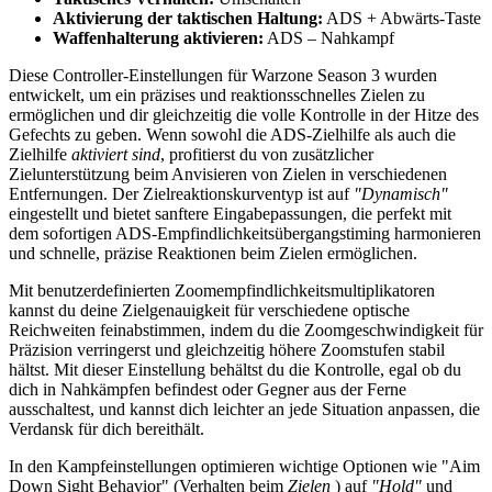
Aktivierung der taktischen Haltung:
ADS + Abwärts-Taste
Waffenhalterung aktivieren:
ADS – Nahkampf
Diese Controller-Einstellungen für Warzone Season 3 wurden
entwickelt, um ein präzises und reaktionsschnelles Zielen zu
ermöglichen und dir gleichzeitig die volle Kontrolle in der Hitze des
Gefechts zu geben. Wenn sowohl die ADS-Zielhilfe als auch die
Zielhilfe
aktiviert sind
, profitierst du von zusätzlicher
Zielunterstützung beim Anvisieren von Zielen in verschiedenen
Entfernungen. Der Zielreaktionskurventyp ist auf
"Dynamisch"
eingestellt und bietet sanftere Eingabepassungen, die perfekt mit
dem sofortigen ADS-Empfindlichkeitsübergangstiming harmonieren
und schnelle, präzise Reaktionen beim Zielen ermöglichen.
Mit benutzerdefinierten Zoomempfindlichkeitsmultiplikatoren
kannst du deine Zielgenauigkeit für verschiedene optische
Reichweiten feinabstimmen, indem du die Zoomgeschwindigkeit für
Präzision verringerst und gleichzeitig höhere Zoomstufen stabil
hältst. Mit dieser Einstellung behältst du die Kontrolle, egal ob du
dich in Nahkämpfen befindest oder Gegner aus der Ferne
ausschaltest, und kannst dich leichter an jede Situation anpassen, die
Verdansk für dich bereithält.
In den Kampfeinstellungen optimieren wichtige Optionen wie "Aim
Down Sight Behavior" (Verhalten beim
Zielen
) auf
"Hold"
und