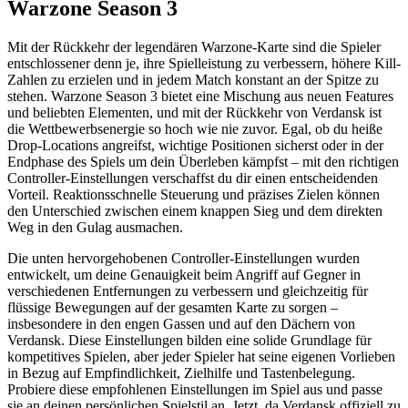
Warzone Season 3
Mit der Rückkehr der legendären Warzone-Karte sind die Spieler
entschlossener denn je, ihre Spielleistung zu verbessern, höhere Kill-
Zahlen zu erzielen und in jedem Match konstant an der Spitze zu
stehen. Warzone Season 3 bietet eine Mischung aus neuen Features
und beliebten Elementen, und mit der Rückkehr von Verdansk ist
die Wettbewerbsenergie so hoch wie nie zuvor. Egal, ob du heiße
Drop-Locations angreifst, wichtige Positionen sicherst oder in der
Endphase des Spiels um dein Überleben kämpfst – mit den richtigen
Controller-Einstellungen verschaffst du dir einen entscheidenden
Vorteil. Reaktionsschnelle Steuerung und präzises Zielen können
den Unterschied zwischen einem knappen Sieg und dem direkten
Weg in den Gulag ausmachen.
Die unten hervorgehobenen Controller-Einstellungen wurden
entwickelt, um deine Genauigkeit beim Angriff auf Gegner in
verschiedenen Entfernungen zu verbessern und gleichzeitig für
flüssige Bewegungen auf der gesamten Karte zu sorgen –
insbesondere in den engen Gassen und auf den Dächern von
Verdansk. Diese Einstellungen bilden eine solide Grundlage für
kompetitives Spielen, aber jeder Spieler hat seine eigenen Vorlieben
in Bezug auf Empfindlichkeit, Zielhilfe und Tastenbelegung.
Probiere diese empfohlenen Einstellungen im Spiel aus und passe
sie an deinen persönlichen Spielstil an. Jetzt, da Verdansk offiziell zu