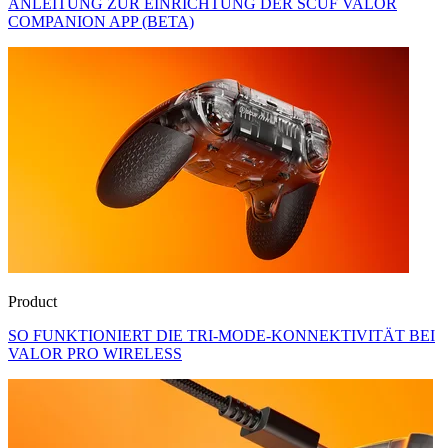
ANLEITUNG ZUR EINRICHTUNG DER SCUF VALOR
COMPANION APP (BETA)
Product
SO FUNKTIONIERT DIE TRI-MODE-KONNEKTIVITÄT BEI
VALOR PRO WIRELESS