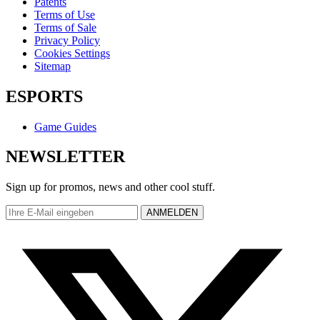
Patents
Terms of Use
Terms of Sale
Privacy Policy
Cookies Settings
Sitemap
ESPORTS
Game Guides
NEWSLETTER
Sign up for promos, news and other cool stuff.