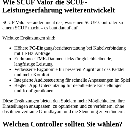
Wie SCUF Valor die SCUF-
Leistungserfahrung weiterentwickelt
SCUF Valor verändert nicht das, was einen SCUF-Controller zu
einem SCUF macht – es baut darauf auf.
Wichtige Ergänzungen sind:
Höhere PC-Eingangsberichterstattung bei Kabelverbindung
mit 1-kHz-Abfrage
Endurance TMR-Daumensticks für gleichbleibende,
langfristige Leistung
Verbesserte Ergonomie für besseren Zugriff auf das Paddel
und mehr Komfort
Integrierte Audiosteuerung für schnelle Anpassungen im Spiel
Begleit-App-Unterstützung für detailliertere Einstellungen
und Konfigurationen
Diese Ergänzungen bieten den Spielern mehr Möglichkeiten, ihre
Einstellungen anzupassen, zu optimieren und zu verfeinern, ohne
das ihnen vertraute Grundlayout und die Steuerung zu verändern.
Welchen Controller sollten Sie wählen?