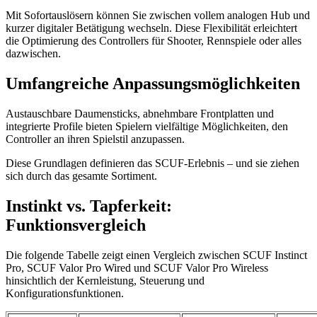
Mit Sofortauslösern können Sie zwischen vollem analogen Hub und
kurzer digitaler Betätigung wechseln. Diese Flexibilität erleichtert
die Optimierung des Controllers für Shooter, Rennspiele oder alles
dazwischen.
Umfangreiche Anpassungsmöglichkeiten
Austauschbare Daumensticks, abnehmbare Frontplatten und
integrierte Profile bieten Spielern vielfältige Möglichkeiten, den
Controller an ihren Spielstil anzupassen.
Diese Grundlagen definieren das SCUF-Erlebnis – und sie ziehen
sich durch das gesamte Sortiment.
Instinkt vs. Tapferkeit:
Funktionsvergleich
Die folgende Tabelle zeigt einen Vergleich zwischen SCUF Instinct
Pro, SCUF Valor Pro Wired und SCUF Valor Pro Wireless
hinsichtlich der Kernleistung, Steuerung und
Konfigurationsfunktionen.