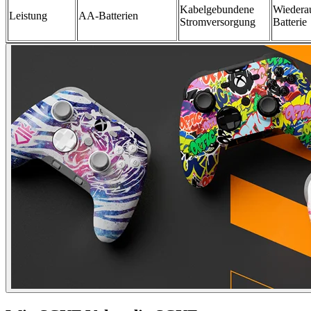
Kabelgebundene
Wiedera
Leistung
AA-Batterien
Stromversorgung
Batterie