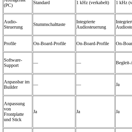
Standard
1 kHz (verkabelt)
1 kHz (v
(PC)
Audio-
Integrierte
Integrier
Stummschalttaste
Steuerung
Audiosteuerung
Audiost
Profile
On-Board-Profile
On-Board-Profile
On-Boar
Software-
—
—
Begleit-
Support
Anpassbar im
—
—
Ja
Builder
Anpassung
von
Ja
Ja
Ja
Frontplatte
und Stick