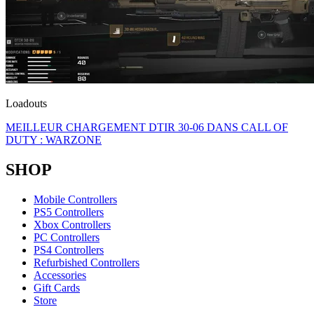
Loadouts
MEILLEUR CHARGEMENT DTIR 30-06 DANS CALL OF
DUTY : WARZONE
SHOP
Mobile Controllers
PS5 Controllers
Xbox Controllers
PC Controllers
PS4 Controllers
Refurbished Controllers
Accessories
Gift Cards
Store