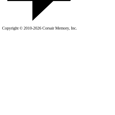
Copyright © 2010-2026 Corsair Memory, Inc.