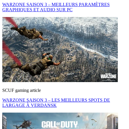
WARZONE SAISON 3 – MEILLEURS PARAMÈTRES
GRAPHIQUES ET AUDIO SUR PC
SCUF gaming article
WARZONE SAISON 3 – LES MEILLEURS SPOTS DE
LARGAGE À VERDANSK