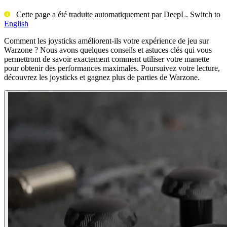
Cette page a été traduite automatiquement par DeepL. Switch to
English
Comment les joysticks améliorent-ils votre expérience de jeu sur
Warzone ? Nous avons quelques conseils et astuces clés qui vous
permettront de savoir exactement comment utiliser votre manette
pour obtenir des performances maximales. Poursuivez votre lecture,
découvrez les joysticks et gagnez plus de parties de Warzone.