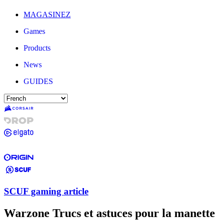
MAGASINEZ
Games
Products
News
GUIDES
SCUF gaming article
Warzone Trucs et astuces pour la manette