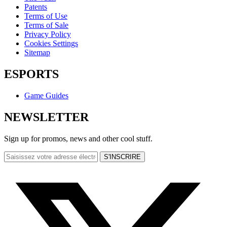
Patents
Terms of Use
Terms of Sale
Privacy Policy
Cookies Settings
Sitemap
ESPORTS
Game Guides
NEWSLETTER
Sign up for promos, news and other cool stuff.