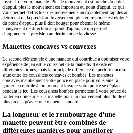
joystick de votre manette. Plus le mouvement est proche du point
d'appui, plus le mouvement est important au point d'appui, ce qui
vous permet d'effectuer des mouvements incroyablement rapides au
détriment de la précision. Inversement, plus votre pouce est éloigné
du point d'appui, plus il doit bouger pour obtenir le même
changement de direction au point d'appui, ce qui permet
d'augmenter la précision au détriment de la vitesse.
Manettes concaves vs convexes
Le second élément clé d'une manette qui contribue à optimiser votre
expérience de jeu est le coussinet de la manette. Il existe en
différentes formes, mais la principale différence de performance se
situe entre les coussinets concaves et bombés. Les manettes
concaves maintiennent votre pouce en place pour vous aider à
garder le contrôle à tout moment lorsque votre pouce se déplace
pendant le jeu. Les coussinets bombés permettent à votre pouce de
rouler en douceur sur la manette pour un mouvement plus fluide et
plus précis qu'avec une manette standard.
La longueur et le rembourrage d'une
manette peuvent être combinés de
différentes manières pour améliorer