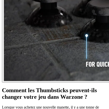
Comment les Thumbsticks peuvent-ils
changer votre jeu dans Warzone ?
Lorsque vous achetez une nouvelle manette, il y a une tonne de