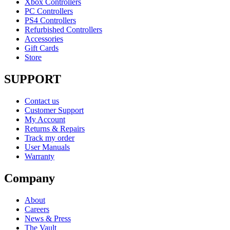
Xbox Controllers
PC Controllers
PS4 Controllers
Refurbished Controllers
Accessories
Gift Cards
Store
SUPPORT
Contact us
Customer Support
My Account
Returns & Repairs
Track my order
User Manuals
Warranty
Company
About
Careers
News & Press
The Vault