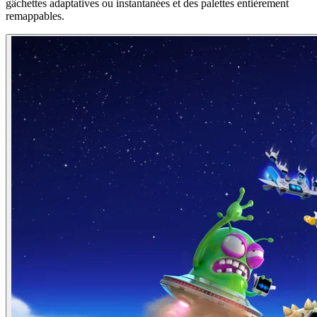
gâchettes adaptatives ou instantanées et des palettes entièrement
remappables.