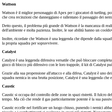
Wattson
Wattson è il miglior personaggio di Apex per i giocatori di turtling, poi
che crea recinzioni che danneggiano e rallentano il passaggio dei nemici
Detto questo, il problema più grande di Wattson è la mancanza di reali 
dell'ambiente e molta pazienza. Inoltre, le sue abilità hanno un coold
Inoltre, ricordate che Wattson è una leggenda che dipende dalla squadr
la propria squadra per sopravvivere.
Catalyst
Catalyst è una leggenda difensiva versatile che può bloccare completa
gioco di blocco più difensivo con le loro trappole, il kit di Catalyst p
Grazie alla sua propensione all'attacco e alla difesa, Catalyst è uno dei
squadra nemica in una brutta posizione, Catalyst è una leggenda che ecce
Caustic
Caustic si occupa del controllo delle zone in spazi ristretti. Il fulcro d
tempo. Ma ciò che rende il gas particolarmente potente è la sua passiva
Caustic eccelle nel fortificare un luogo chiuso, punendo i nemici abbas