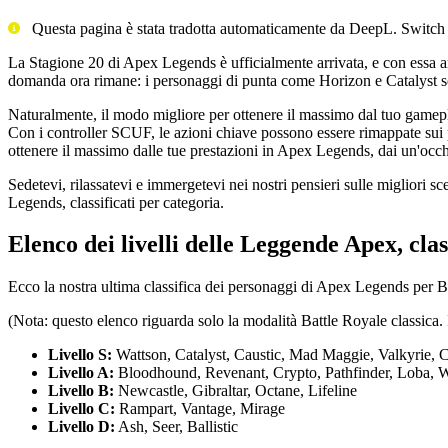
Questa pagina è stata tradotta automaticamente da DeepL. Switch
La Stagione 20 di Apex Legends è ufficialmente arrivata, e con essa a
domanda ora rimane: i personaggi di punta come Horizon e Catalyst sono
Naturalmente, il modo migliore per ottenere il massimo dal tuo gamepl
Con i controller SCUF, le azioni chiave possono essere rimappate sui pad
ottenere il massimo dalle tue prestazioni in Apex Legends, dai un'occ
Sedetevi, rilassatevi e immergetevi nei nostri pensieri sulle migliori 
Legends, classificati per categoria.
Elenco dei livelli delle Leggende Apex, clas
Ecco la nostra ultima classifica dei personaggi di Apex Legends per Br
(Nota: questo elenco riguarda solo la modalità Battle Royale classica.
Livello S:
Wattson, Catalyst, Caustic, Mad Maggie, Valkyrie, 
Livello A:
Bloodhound, Revenant, Crypto, Pathfinder, Loba, W
Livello B:
Newcastle, Gibraltar, Octane, Lifeline
Livello C:
Rampart, Vantage, Mirage
Livello D:
Ash, Seer, Ballistic