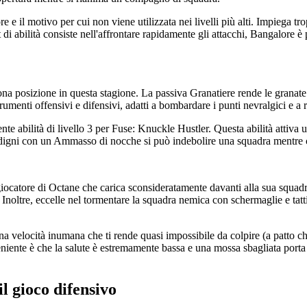
 e il motivo per cui non viene utilizzata nei livelli più alti. Impiega tr
i abilità consiste nell'affrontare rapidamente gli attacchi, Bangalore è 
a posizione in questa stagione. La passiva Granatiere rende le granate 
strumenti offensivi e difensivi, adatti a bombardare i punti nevralgici e a
e abilità di livello 3 per Fuse: Knuckle Hustler. Questa abilità attiva un
ni con un Ammasso di nocche si può indebolire una squadra mentre ci si
catore di Octane che carica sconsideratamente davanti alla sua squadra d
Inoltre, eccelle nel tormentare la squadra nemica con schermaglie e tatti
a velocità inumana che ti rende quasi impossibile da colpire (a patto che
iente è che la salute è estremamente bassa e una mossa sbagliata porta s
l gioco difensivo