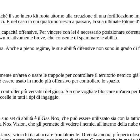
ché il suo intero kit ruota attorno alla creazione di una fortificazione imp
. E nel caso in cui qualcuno riesca a passare, la sua ultimate Pilone d'I
capacità offensive. Per vincere con lei è necessario posizionare corrett
own relativamente breve, che consente di spammare le abilità.
a. Anche a pieno regime, le sue abilità difensive non sono in grado di 
mente un'area o usare le trappole per controllare il territorio nemico 
uò essere usato in modo più offensivo per controllare lo spazio.
 controller più versatili del gioco. Sia che vogliate bloccare un'area per 
lle in tutti i tipi di ingaggio.
el suo set di abilità è il Gas Nox, che può essere utilizzato sia con la tatt
 Nox Vision, che gli permette di vedere i nemici all'interno della nube t
tanza sciocchi da attaccare frontalmente. Diventa ancora più pericoloso 