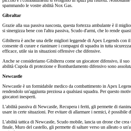
piccolo e i combattimenti si svolgono in spazi più ristretti. Nonostant
spammando le vostre abilità Nox Gas.
Gibraltar
Grazie alla sua passiva nascosta, questa fortezza ambulante è il miglio
si sinergizza bene con l'altra passiva, Scudo d'armi, che lo rende quasi
Gibilterra è anche una delle migliori leggende di Apex Legends con il set
consente di curare e rianimare i compagni di squadra in tutta sicurezz
efficace, utile sia in situazioni offensive che difensive.
Anche se consideriamo Gibilterra come un giocatore difensivo, il suo r
abilità Cupola di protezione e Bombardamento difensivo sono assoluta
Newcastle
Newcastle è un formidabile medico da combattimento in Apex Legends, no
rendendolo un'aggiunta preziosa a qualsiasi squadra. Per questo motivo
giocatori inesperti.
L'abilità passiva di Newcastle, Recupera i feriti, gli permette di riani
usare in certe situazioni. Per evitare di allarmare i nemici, è possibil
L'abilità tattica di Newcastle, Scudo mobile, lancia un drone che crea 
finale, Muro del castello, gli permette di saltare verso un alleato o un