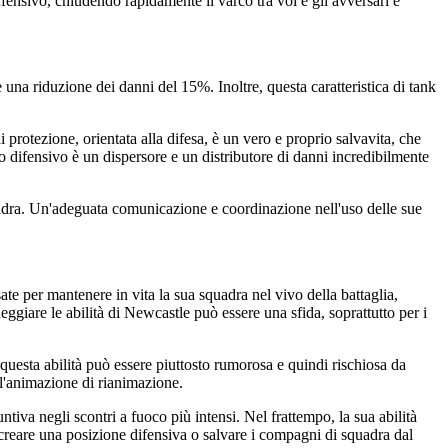
fensivo, chiudendo rapidamente il varco tra voi e gli avversari e
una riduzione dei danni del 15%. Inoltre, questa caratteristica di tank
i protezione, orientata alla difesa, è un vero e proprio salvavita, che
o difensivo è un dispersore e un distributore di danni incredibilmente
quadra. Un'adeguata comunicazione e coordinazione nell'uso delle sue
e per mantenere in vita la sua squadra nel vivo della battaglia,
giare le abilità di Newcastle può essere una sfida, soprattutto per i
, questa abilità può essere piuttosto rumorosa e quindi rischiosa da
ell'animazione di rianimazione.
iva negli scontri a fuoco più intensi. Nel frattempo, la sua abilità
er creare una posizione difensiva o salvare i compagni di squadra dal