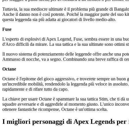
Tuttavia, la sua mediocre ultimate è il problema più grande di Bangalore
Anche il danno non è così potente. Poiché la maggior parte del suo kit d
questa leggenda sia più adatta ai giocatori di livello medio-alto.
Fuse
L'esperto di esplosivi di Apex Legend, Fuse, sembra essere in una buon
d'Arco difficili da mirare. La sua tattica e la sua ultimate sono ottimi 
Il nuovo sistema di potenziamento delle leggende offre anche una potent
Ammasso di nocche, va a segno. Combinando una breve raffica di ordig
Octane
Octane è l'epitome del gioco aggressivo, e troverete sempre un buon gio
un'incredibile mobilità, rendendolo la leggenda più veloce in assoluto. 
rapidamente e di rifare tutto da capo.
La chiave per usare Octane è spammare la sua tattica Stim, che ti dà un
squadre avversarie e di aggredirle al momento giusto. L'unico inconven
ottenere fantastiche ricompense, Octane è un'ottima scelta.
I migliori personaggi di Apex Legends per i