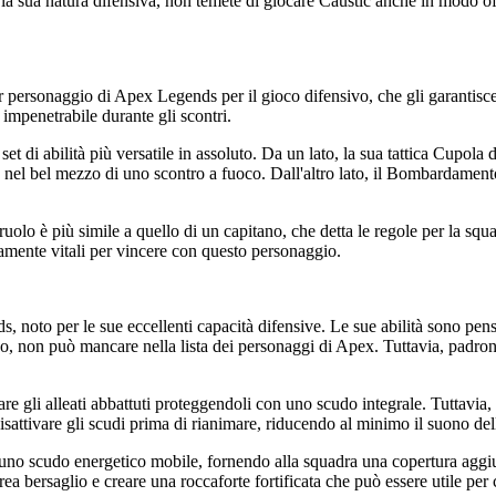
e la sua natura difensiva, non temete di giocare Caustic anche in modo of
r personaggio di Apex Legends per il gioco difensivo, che gli garantisce 
 impenetrabile durante gli scontri.
 di abilità più versatile in assoluto. Da un lato, la sua tattica Cupola d
a nel bel mezzo di uno scontro a fuoco. Dall'altro lato, il Bombardament
uolo è più simile a quello di un capitano, che detta le regole per la s
mente vitali per vincere con questo personaggio.
to per le sue eccellenti capacità difensive. Le sue abilità sono pensat
, non può mancare nella lista dei personaggi di Apex. Tuttavia, padroneg
mare gli alleati abbattuti proteggendoli con uno scudo integrale. Tuttavia
e disattivare gli scudi prima di rianimare, riducendo al minimo il suono d
uno scudo energetico mobile, fornendo alla squadra una copertura aggiunt
'area bersaglio e creare una roccaforte fortificata che può essere utile p