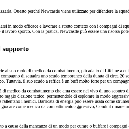
zarla. Questo perché Newcastle viene utilizzato per difendere la squadra
onarsi in modo efficace e lavorare a stretto contatto con i compagni di s
o il lavoro sporco. Con la pratica, Newcastle può essere una risorsa pot
l supporto
e al suo ruolo di medico da combattimento, più adatto di Lifeline a entrar
un compagno di squadra uno scudo temporaneo della durata di circa 20 s
o. Tuttavia, il suo scudo a raffica è un buff molto forte per un compa
ità di medico da combattimento che ama essere nel vivo di uno scontro di
uo raggio d'azione tattico, permettendole di esplorare in modo aggressiv
e rallentano i nemici. Barricata di energia può essere usata come strume
 di giocare come medico da combattimento aggressivo, Conduit rimane una 
o a causa della mancanza di un modo per curare o buffare i compagni di