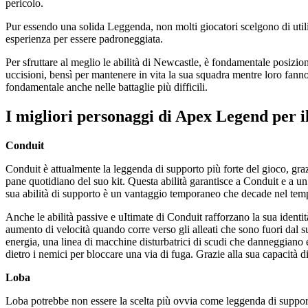
pericolo.
Pur essendo una solida Leggenda, non molti giocatori scelgono di utiliz
esperienza per essere padroneggiata.
Per sfruttare al meglio le abilità di Newcastle, è fondamentale posizi
uccisioni, bensì per mantenere in vita la sua squadra mentre loro fann
fondamentale anche nelle battaglie più difficili.
I migliori personaggi di Apex Legend per i
Conduit
Conduit è attualmente la leggenda di supporto più forte del gioco, grazi
pane quotidiano del suo kit. Questa abilità garantisce a Conduit e a 
sua abilità di supporto è un vantaggio temporaneo che decade nel temp
Anche le abilità passive e uItimate di Conduit rafforzano la sua ident
aumento di velocità quando corre verso gli alleati che sono fuori dal s
energia, una linea di macchine disturbatrici di scudi che danneggiano 
dietro i nemici per bloccare una via di fuga. Grazie alla sua capacità
Loba
Loba potrebbe non essere la scelta più ovvia come leggenda di support