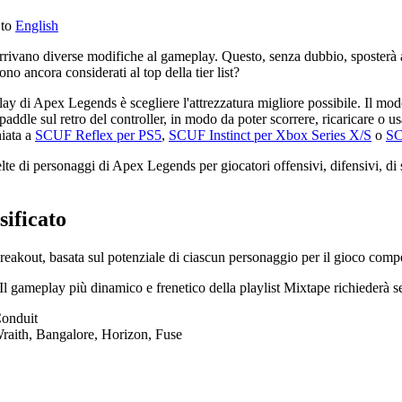
 to
English
rrivano diverse modifiche al gameplay. Questo, senza dubbio, sposterà a
 ancora considerati al top della tier list?
ay di Apex Legends è scegliere l'attrezzatura migliore possibile. Il m
dle sul retro del controller, in modo da poter scorrere, ricaricare o usar
hiata a
SCUF Reflex per PS5
,
SCUF Instinct per Xbox Series X/S
o
SC
scelte di personaggi di Apex Legends per giocatori offensivi, difensivi, d
sificato
eakout, basata sul potenziale di ciascun personaggio per il gioco competi
 Il gameplay più dinamico e frenetico della playlist Mixtape richiederà
Conduit
raith, Bangalore, Horizon, Fuse