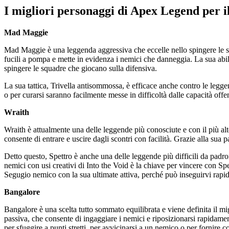
I migliori personaggi di Apex Legend per il
Mad Maggie
Mad Maggie è una leggenda aggressiva che eccelle nello spingere le sq
fucili a pompa e mette in evidenza i nemici che danneggia. La sua abili
spingere le squadre che giocano sulla difensiva.
La sua tattica, Trivella antisommossa, è efficace anche contro le leg
o per curarsi saranno facilmente messe in difficoltà dalle capacità of
Wraith
Wraith è attualmente una delle leggende più conosciute e con il più alto
consente di entrare e uscire dagli scontri con facilità. Grazie alla sua 
Detto questo, Spettro è anche una delle leggende più difficili da padron
nemici con usi creativi di Into the Void è la chiave per vincere con Spe
Segugio nemico con la sua ultimate attiva, perché può inseguirvi rapid
Bangalore
Bangalore è una scelta tutto sommato equilibrata e viene definita il mi
passiva, che consente di ingaggiare i nemici e riposizionarsi rapidamen
per sfuggire a punti stretti, per avvicinarsi a un nemico o per fornire