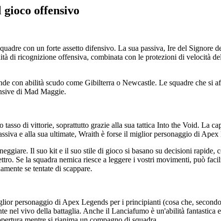
 gioco offensivo
uadre con un forte assetto difensivo. La sua passiva, Ire del Signore d
tà di ricognizione offensiva, combinata con le protezioni di velocità del
gende con abilità scudo come Gibilterra o Newcastle. Le squadre che si 
fensive di Mad Maggie.
 tasso di vittorie, soprattutto grazie alla sua tattica Into the Void. La c
passiva e alla sua ultimate, Wraith è forse il miglior personaggio di Apex
eggiare. Il suo kit e il suo stile di gioco si basano su decisioni rapide,
ttro. Se la squadra nemica riesce a leggere i vostri movimenti, può facilm
amente se tentate di scappare.
glior personaggio di Apex Legends per i principianti (cosa che, secondo 
te nel vivo della battaglia. Anche il Lanciafumo è un'abilità fantastica
 copertura mentre si rianima un compagno di squadra.