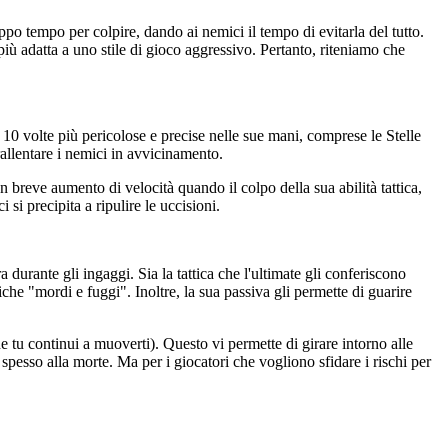
oppo tempo per colpire, dando ai nemici il tempo di evitarla del tutto.
più adatta a uno stile di gioco aggressivo. Pertanto, riteniamo che
10 volte più pericolose e precise nelle sue mani, comprese le Stelle
 rallentare i nemici in avvicinamento.
 breve aumento di velocità quando il colpo della sua abilità tattica,
 precipita a ripulire le uccisioni.
urante gli ingaggi. Sia la tattica che l'ultimate gli conferiscono
che "mordi e fuggi". Inoltre, la sua passiva gli permette di guarire
 tu continui a muoverti). Questo vi permette di girare intorno alle
pesso alla morte. Ma per i giocatori che vogliono sfidare i rischi per