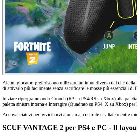
Alcuni giocatori preferiscono utilizzare un input diverso dal clic della 
di attivarlo più facilmente senza sacrificare le mosse più essenziali di F
Iniziare riprogrammando Crouch (R3 su PS4/RS su Xbox) alla paletta e
paletta sinistra interna e Interagire (Quadrato su PS4, X su Xbox) per l
Accovacciatevi per avvicinarvi a un'area, costruite e saltate mentre mirat
SCUF VANTAGE 2 per PS4 e PC - Il layout