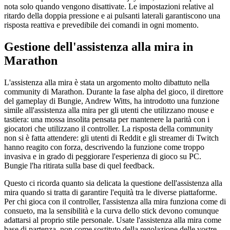
nota solo quando vengono disattivate. Le impostazioni relative al
ritardo della doppia pressione e ai pulsanti laterali garantiscono una
risposta reattiva e prevedibile dei comandi in ogni momento.
Gestione dell'assistenza alla mira in
Marathon
L'assistenza alla mira è stata un argomento molto dibattuto nella
community di Marathon. Durante la fase alpha del gioco, il direttore
del gameplay di Bungie, Andrew Witts, ha introdotto una funzione
simile all'assistenza alla mira per gli utenti che utilizzano mouse e
tastiera: una mossa insolita pensata per mantenere la parità con i
giocatori che utilizzano il controller. La risposta della community
non si è fatta attendere: gli utenti di Reddit e gli streamer di Twitch
hanno reagito con forza, descrivendo la funzione come troppo
invasiva e in grado di peggiorare l'esperienza di gioco su PC.
Bungie l'ha ritirata sulla base di quel feedback.
Questo ci ricorda quanto sia delicata la questione dell'assistenza alla
mira quando si tratta di garantire l'equità tra le diverse piattaforme.
Per chi gioca con il controller, l'assistenza alla mira funziona come di
consueto, ma la sensibilità e la curva dello stick devono comunque
adattarsi al proprio stile personale. Usate l'assistenza alla mira come
base di partenza, non come sostituto della regolazione delle vostre