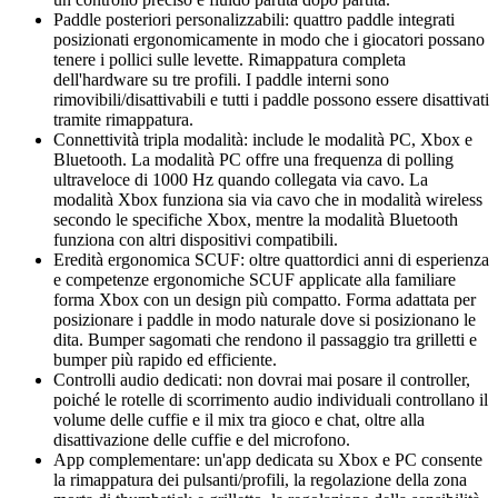
Paddle posteriori personalizzabili: quattro paddle integrati
posizionati ergonomicamente in modo che i giocatori possano
tenere i pollici sulle levette. Rimappatura completa
dell'hardware su tre profili. I paddle interni sono
rimovibili/disattivabili e tutti i paddle possono essere disattivati
tramite rimappatura.
Connettività tripla modalità: include le modalità PC, Xbox e
Bluetooth. La modalità PC offre una frequenza di polling
ultraveloce di 1000 Hz quando collegata via cavo. La
modalità Xbox funziona sia via cavo che in modalità wireless
secondo le specifiche Xbox, mentre la modalità Bluetooth
funziona con altri dispositivi compatibili.
Eredità ergonomica SCUF: oltre quattordici anni di esperienza
e competenze ergonomiche SCUF applicate alla familiare
forma Xbox con un design più compatto. Forma adattata per
posizionare i paddle in modo naturale dove si posizionano le
dita. Bumper sagomati che rendono il passaggio tra grilletti e
bumper più rapido ed efficiente.
Controlli audio dedicati: non dovrai mai posare il controller,
poiché le rotelle di scorrimento audio individuali controllano il
volume delle cuffie e il mix tra gioco e chat, oltre alla
disattivazione delle cuffie e del microfono.
App complementare: un'app dedicata su Xbox e PC consente
la rimappatura dei pulsanti/profili, la regolazione della zona