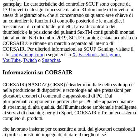
gameplay. Le caratteristiche dei controller SCUF sono coperte da
139 brevetti e design concessi e da altre 31 domande di brevetto in
attesa di registrazione, che si concentrano su quattro aree chiave di
un controller: le funzioni di controllo posteriori e le maniglie, i
meccanismi di controllo dei grilletti, l'area di controllo dei
thumbstick e la posizione dei pulsanti SaxTM configurabili montati
lateralmente. Nel dicembre 2019, SCUF Gaming è stata acquisita da
CORSAIR® e rimane un marchio separato all'interno di
CORSAIR. Per ulteriori informazioni su SCUF Gaming, visitate il
sito
scufgaming.com
o seguiteci su
X
,
Facebook
,
Instagram
,
YouTube
,
Twitch
o
Snapchat
.
Informazioni su CORSAIR
CORSAIR (NASDAQ:CRSR) è leader mondiale nello sviluppo e
nella produzione di dispositivi e tecnologie ad alte prestazioni per
giocatori, creatori di contenuti e appassionati di PC. Dai
pluripremiati componenti e periferiche per PC alle apparecchiature
di streaming di alta qualità, dall'illuminazione ambientale intelligente
ai servizi di coaching per gli eSport, CORSAIR offre un ecosistema
completo di prodotti.
che lavorano insieme per consentire a tutti, dai giocatori occasionali
ai professionisti più impegnati, di dare il meglio di sé.