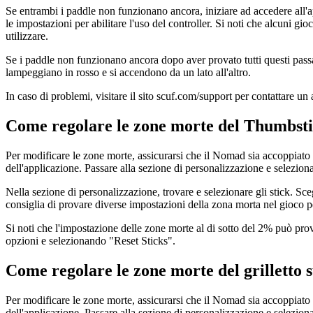
Se entrambi i paddle non funzionano ancora, iniziare ad accedere all'app
le impostazioni per abilitare l'uso del controller. Si noti che alcuni g
utilizzare.
Se i paddle non funzionano ancora dopo aver provato tutti questi pas
lampeggiano in rosso e si accendono da un lato all'altro.
In caso di problemi, visitare il sito scuf.com/support per contattare un ag
Come regolare le zone morte del Thumbs
Per modificare le zone morte, assicurarsi che il Nomad sia accoppiat
dell'applicazione. Passare alla sezione di personalizzazione e seleziona
Nella sezione di personalizzazione, trovare e selezionare gli stick. Sce
consiglia di provare diverse impostazioni della zona morta nel gioco per
Si noti che l'impostazione delle zone morte al di sotto del 2% può pro
opzioni e selezionando "Reset Sticks".
Come regolare le zone morte del grillett
Per modificare le zone morte, assicurarsi che il Nomad sia accoppiat
dell'applicazione. Passare alla sezione di personalizzazione e seleziona