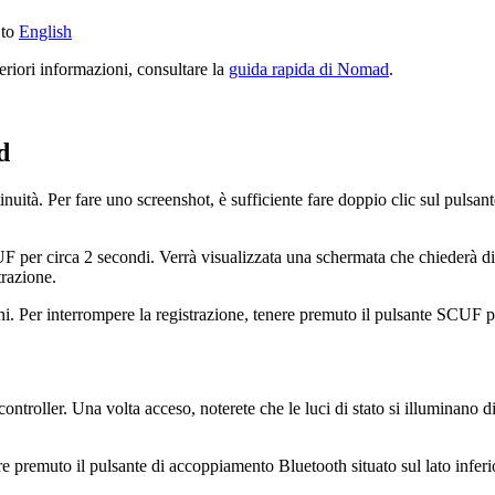
 to
English
riori informazioni, consultare la
guida rapida di Nomad
.
d
tinuità. Per fare uno screenshot, è sufficiente fare doppio clic sul pulsa
F per circa 2 secondi. Verrà visualizzata una schermata che chiederà di a
trazione.
i. Per interrompere la registrazione, tenere premuto il pulsante SCUF p
troller. Una volta acceso, noterete che le luci di stato si illuminano d
e premuto il pulsante di accoppiamento Bluetooth situato sul lato inferio