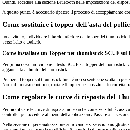
Quindi, accedere alla sezione Bluetooth nelle impostazioni del dispos
A questo punto, è necessario ripetere il processo di accoppiamento con 
Come sostituire i topper dell'asta del pol
Innanzitutto, individuare il bordo inferiore del topper del thumbstick.
verso l'alto e toglierlo.
Come installare un Topper per thumbstick SCUF s
Per prima cosa, individuare il testo SCUF sul topper del thumbstick, che 
agganciarla al bordo del thumbstick.
Premere il topper sul thumbstick finché non si sente che scatta in posiz
Nomad. In caso contrario, ruotare il topper per posizionarlo correttam
Come regolare le curve di risposta del 
Per modificare le curve di risposta, note anche come sensibilità, ass
controller per accedere al menu dell'applicazione. Passare alla sezione 
Nella sezione di personalizzazione si trovano e si selezionano gli stick
per apportare e salvare le modifiche. Si consiglia di provare diverse cur