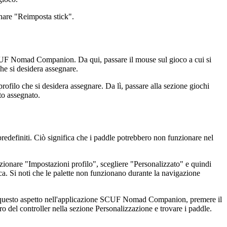
onare "Reimposta stick".
 SCUF Nomad Companion. Da qui, passare il mouse sul gioco a cui si
che si desidera assegnare.
filo che si desidera assegnare. Da lì, passare alla sezione giochi
ato assegnato.
predefiniti. Ciò significa che i paddle potrebbero non funzionare nel
onare "Impostazioni profilo", scegliere "Personalizzato" e quindi
rica. Si noti che le palette non funzionano durante la navigazione
are questo aspetto nell'applicazione SCUF Nomad Companion, premere il
tro del controller nella sezione Personalizzazione e trovare i paddle.