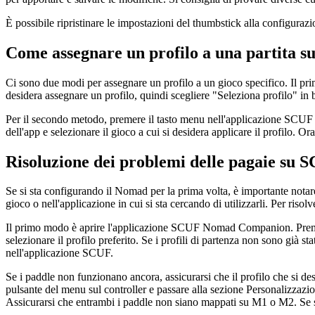
È possibile ripristinare le impostazioni del thumbstick alla configuraz
Come assegnare un profilo a una partita
Ci sono due modi per assegnare un profilo a un gioco specifico. Il p
desidera assegnare un profilo, quindi scegliere "Seleziona profilo" in ba
Per il secondo metodo, premere il tasto menu nell'applicazione SCUF N
dell'app e selezionare il gioco a cui si desidera applicare il profilo. Or
Risoluzione dei problemi delle pagaie su
Se si sta configurando il Nomad per la prima volta, è importante notare
gioco o nell'applicazione in cui si sta cercando di utilizzarli. Per riso
Il primo modo è aprire l'applicazione SCUF Nomad Companion. Premere 
selezionare il profilo preferito. Se i profili di partenza non sono già s
nell'applicazione SCUF.
Se i paddle non funzionano ancora, assicurarsi che il profilo che si 
pulsante del menu sul controller e passare alla sezione Personalizzazion
Assicurarsi che entrambi i paddle non siano mappati su M1 o M2. Se so