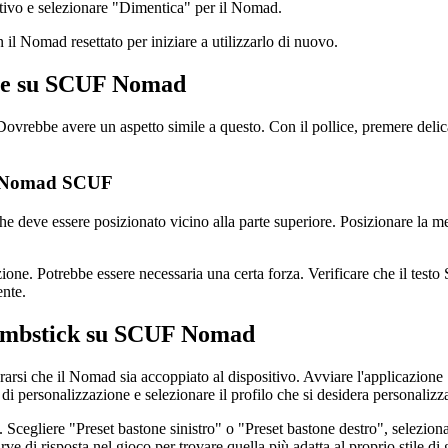
itivo e selezionare "Dimentica" per il Nomad.
il Nomad resettato per iniziare a utilizzarlo di nuovo.
lice su SCUF Nomad
 Dovrebbe avere un aspetto simile a questo. Con il pollice, premere delic
ul Nomad SCUF
deve essere posizionato vicino alla parte superiore. Posizionare la metà i
ione. Potrebbe essere necessaria una certa forza. Verificare che il testo
ente.
Thumbstick su SCUF Nomad
icurarsi che il Nomad sia accoppiato al dispositivo. Avviare l'applicaz
di personalizzazione e selezionare il profilo che si desidera personalizz
. Scegliere "Preset bastone sinistro" o "Preset bastone destro", selezion
ve di risposta nel gioco per trovare quella più adatta al proprio stile di 