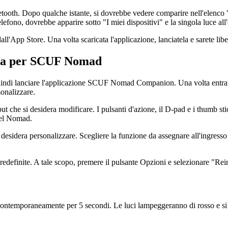
luetooth. Dopo qualche istante, si dovrebbe vedere comparire nell'elenc
fono, dovrebbe apparire sotto "I miei dispositivi" e la singola luce all
App Store. Una volta scaricata l'applicazione, lanciatela e sarete liber
ata per SCUF Nomad
, quindi lanciare l'applicazione SCUF Nomad Companion. Una volta entrat
sonalizzare.
put che si desidera modificare. I pulsanti d'azione, il D-pad e i thumb stick
 del Nomad.
 desidera personalizzare. Scegliere la funzione da assegnare all'ingresso 
 predefinite. A tale scopo, premere il pulsante Opzioni e selezionare "R
contemporaneamente per 5 secondi. Le luci lampeggeranno di rosso e si ill