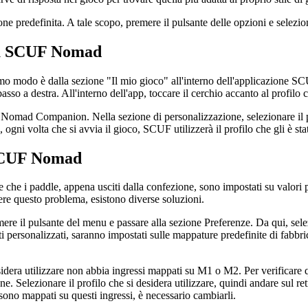
ione predefinita. A tale scopo, premere il pulsante delle opzioni e selezi
 su SCUF Nomad
rimo modo è dalla sezione "Il mio gioco" all'interno dell'applicazione
sso a destra. All'interno dell'app, toccare il cerchio accanto al profilo 
omad Companion. Nella sezione di personalizzazione, selezionare il pro
a, ogni volta che si avvia il gioco, SCUF utilizzerà il profilo che gli è st
 SCUF Nomad
 che i paddle, appena usciti dalla confezione, sono impostati su valori 
lvere questo problema, esistono diverse soluzioni.
il pulsante del menu e passare alla sezione Preferenze. Da qui, selezi
tati personalizzati, saranno impostati sulle mappature predefinite di fabb
desidera utilizzare non abbia ingressi mappati su M1 o M2. Per verific
e. Selezionare il profilo che si desidera utilizzare, quindi andare sul re
no mappati su questi ingressi, è necessario cambiarli.