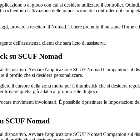
licazione o al gioco con cui si desidera utilizzare il controller. Quindi
iochi richiedono l'attivazione delle impostazioni del controller o il compl
saggi, provare a resettare il Nomad. Tenere premuto il pulsante Home e
ente dell'assistenza clienti che sarà lieto di assistervi.
tick su SCUF Nomad
o al dispositivo. Avviare l'applicazione SCUF Nomad Companion sul disp
re il profilo che si desidera personalizzare.
gliere il cursore della zona morta per il thumbstick che si desidera regola
 trovare quella più adatta al proprio stile di gioco.
vocare movimenti involontari. È possibile ripristinare le impostazioni de
o su SCUF Nomad
o al dispositivo. Avviare l'applicazione SCUF Nomad Companion sul disp
re il profilo che si desidera personalizzare.