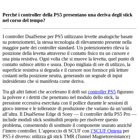
Perché i controller della PS5 presentano una deriva degli stick
nel corso del tempo?
I controller DualSense per PS5 utilizzano levette analogiche basate
su potenziometri, la stessa tecnologia di rilevamento presente nella
maggior parte dei controller standard. Un potenziometro rileva la
posizione della levetta attraverso il contatto fisico tra un cursore e
una pista resistiva. Ogni volta che si muove la levetta, quel punto di
contatto subisce attrito e usura. Dopo migliaia di ore di utilizzo, la
superficie resistiva si degrada e il cursore non fornisce più letture
costanti nella posizione neutra, generando un segnale di input
indesiderato che si manifesta come deriva.
Tra gli altri fattori che accelerano il drift sui
controller PS5
figurano
la polvere e i detriti che penetrano nel modulo dello stick, la
pressione eccessiva esercitata con il pollice durante le sessioni di
gioco intense e le tolleranze di produzione che variano da un’unità
all’altra. Il DualSense Edge di Sony — il controller della PS5 Pro —
include moduli stick sostituibili proprio per risolvere questo
problema, consentendo di sostituire il componente usurato anziché
l’intero controller. L’approccio di SCUF con
l’SCUF Omega
per
PS5 è diverso: utilizza gli stick TMR (Tunnel Magnetoresistance)