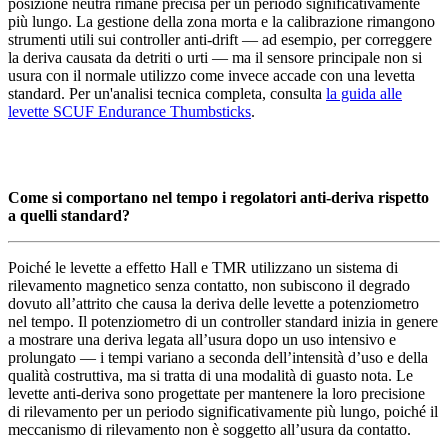
posizione neutra rimane precisa per un periodo significativamente
più lungo. La gestione della zona morta e la calibrazione rimangono
strumenti utili sui controller anti-drift — ad esempio, per correggere
la deriva causata da detriti o urti — ma il sensore principale non si
usura con il normale utilizzo come invece accade con una levetta
standard. Per un'analisi tecnica completa, consulta
la guida alle
levette SCUF Endurance Thumbsticks
.
Come si comportano nel tempo i regolatori anti-deriva rispetto
a quelli standard?
Poiché le levette a effetto Hall e TMR utilizzano un sistema di
rilevamento magnetico senza contatto, non subiscono il degrado
dovuto all’attrito che causa la deriva delle levette a potenziometro
nel tempo. Il potenziometro di un controller standard inizia in genere
a mostrare una deriva legata all’usura dopo un uso intensivo e
prolungato — i tempi variano a seconda dell’intensità d’uso e della
qualità costruttiva, ma si tratta di una modalità di guasto nota. Le
levette anti-deriva sono progettate per mantenere la loro precisione
di rilevamento per un periodo significativamente più lungo, poiché il
meccanismo di rilevamento non è soggetto all’usura da contatto.