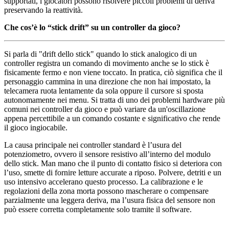
supportati, i giocatori possono risolvere piccoli problemi di deriva
preservando la reattività.
Che cos’è lo “stick drift” su un controller da gioco?
Si parla di "drift dello stick" quando lo stick analogico di un
controller registra un comando di movimento anche se lo stick è
fisicamente fermo e non viene toccato. In pratica, ciò significa che il
personaggio cammina in una direzione che non hai impostato, la
telecamera ruota lentamente da sola oppure il cursore si sposta
autonomamente nei menu. Si tratta di uno dei problemi hardware più
comuni nei controller da gioco e può variare da un'oscillazione
appena percettibile a un comando costante e significativo che rende
il gioco ingiocabile.
La causa principale nei controller standard è l’usura del
potenziometro, ovvero il sensore resistivo all’interno del modulo
dello stick. Man mano che il punto di contatto fisico si deteriora con
l’uso, smette di fornire letture accurate a riposo. Polvere, detriti e un
uso intensivo accelerano questo processo. La calibrazione e le
regolazioni della zona morta possono mascherare o compensare
parzialmente una leggera deriva, ma l’usura fisica del sensore non
può essere corretta completamente solo tramite il software.