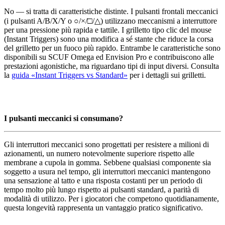
No — si tratta di caratteristiche distinte. I pulsanti frontali meccanici
(i pulsanti A/B/X/Y o ○/×/□/△) utilizzano meccanismi a interruttore
per una pressione più rapida e tattile. I grilletto tipo clic del mouse
(Instant Triggers) sono una modifica a sé stante che riduce la corsa
del grilletto per un fuoco più rapido. Entrambe le caratteristiche sono
disponibili su SCUF Omega ed Envision Pro e contribuiscono alle
prestazioni agonistiche, ma riguardano tipi di input diversi. Consulta
la
guida «Instant Triggers vs Standard»
per i dettagli sui grilletti.
I pulsanti meccanici si consumano?
Gli interruttori meccanici sono progettati per resistere a milioni di
azionamenti, un numero notevolmente superiore rispetto alle
membrane a cupola in gomma. Sebbene qualsiasi componente sia
soggetto a usura nel tempo, gli interruttori meccanici mantengono
una sensazione al tatto e una risposta costanti per un periodo di
tempo molto più lungo rispetto ai pulsanti standard, a parità di
modalità di utilizzo. Per i giocatori che competono quotidianamente,
questa longevità rappresenta un vantaggio pratico significativo.