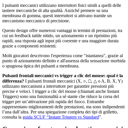
I pulsanti meccanici utilizzano interruttori fisici simili a quelli delle
tastiere meccaniche di alta qualità. Anziché premere su una
membrana di gomma, questi interruttori si attivano tramite un
meccanismo meccanico di precisione.
Questo design offre numerosi vantaggi in termini di prestazioni, tra
cui un feedback tattile nitido, un azionamento e un ripristino più
rapidi, una risposta agli input più coerente e una maggiore durata
grazie a componenti resistenti.
Molti giocatori descrivono l'esperienza come "istantanea", grazie al
punto di azionamento definito e all'assenza della sensazione morbida
o spugnosa tipica dei pulsanti a membrana.
Pulsanti frontali meccanici vs trigger a clic del mouse: qual è la
differenza?
I pulsanti frontali meccanici (X, ○, □, △ o A, B, X, Y)
utilizzano meccanismi a interruttore per garantire pressioni più
precise e veloci. I trigger a clic del mouse (chiamati anche Instant
Triggers) sono una funzionalità a sé stante che riduce la corsa del
trigger per un’attivazione più rapida del fuoco. Entrambe
rappresentano miglioramenti delle prestazioni, ma sono indipendenti
l’una dall’altra. Per una spiegazione completa dei tipi di grilletto,
consulta la
guida SCUF “Instant Triggers vs Standard
”.