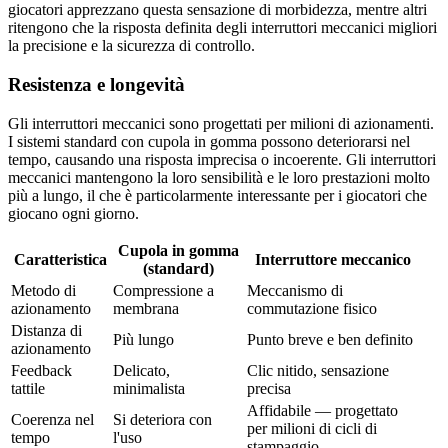
giocatori apprezzano questa sensazione di morbidezza, mentre altri
ritengono che la risposta definita degli interruttori meccanici migliori
la precisione e la sicurezza di controllo.
Resistenza e longevità
Gli interruttori meccanici sono progettati per milioni di azionamenti.
I sistemi standard con cupola in gomma possono deteriorarsi nel
tempo, causando una risposta imprecisa o incoerente. Gli interruttori
meccanici mantengono la loro sensibilità e le loro prestazioni molto
più a lungo, il che è particolarmente interessante per i giocatori che
giocano ogni giorno.
Cupola in gomma
Caratteristica
Interruttore meccanico
(standard)
Metodo di
Compressione a
Meccanismo di
azionamento
membrana
commutazione fisico
Distanza di
Più lungo
Punto breve e ben definito
azionamento
Feedback
Delicato,
Clic nitido, sensazione
tattile
minimalista
precisa
Affidabile — progettato
Coerenza nel
Si deteriora con
per milioni di cicli di
tempo
l'uso
stampaggio