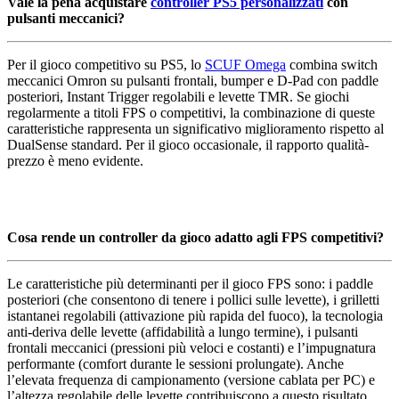
Vale la pena acquistare
controller PS5 personalizzati
con
pulsanti meccanici?
Per il gioco competitivo su PS5, lo
SCUF Omega
combina switch
meccanici Omron su pulsanti frontali, bumper e D-Pad con paddle
posteriori, Instant Trigger regolabili e levette TMR. Se giochi
regolarmente a titoli FPS o competitivi, la combinazione di queste
caratteristiche rappresenta un significativo miglioramento rispetto al
DualSense standard. Per il gioco occasionale, il rapporto qualità-
prezzo è meno evidente.
Cosa rende un controller da gioco adatto agli FPS competitivi?
Le caratteristiche più determinanti per il gioco FPS sono: i paddle
posteriori (che consentono di tenere i pollici sulle levette), i grilletti
istantanei regolabili (attivazione più rapida del fuoco), la tecnologia
anti-deriva delle levette (affidabilità a lungo termine), i pulsanti
frontali meccanici (pressioni più veloci e costanti) e l’impugnatura
performante (comfort durante le sessioni prolungate). Anche
l’elevata frequenza di campionamento (versione cablata per PC) e
l’altezza regolabile delle levette contribuiscono a questo risultato.