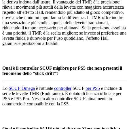
la deriva indotta dall’usura. Il vantaggio del TMR è la precisione:
rileva i movimenti più sottili della levetta con maggiore accuratezza
rispetto all’effetto Hall, rendendolo più adatto al gioco competitivo,
dove anche i minimi input fanno la differenza. Il TMR offre inoltre
una sensazione più simile a quella delle levette tradizionali,
riducendo il tempo necessario per abituarsi. Se la precisione assoluta
è una priorità, il TMR è la scelta migliore; se invece si preferisce una
levetta fluida e durevole per l’uso quotidiano, l’effetto Hall
garantisce prestazioni affidabili.
Qual è il controller SCUF migliore per PS5 che non presenti il
fenomeno dello “stick drift”?
Lo
SCUF Omega
è l'attuale
controller
SCUF
per PS5
e include di
serie le levette TMR (Endurance). È dotato di licenza ufficiale per
PS5 e PS5 Pro. Nessun altro controller SCUF attualmente in
commercio è compatibile con la PS5.
Qual è il controller SCUF più adatto per Xbox con joystick a