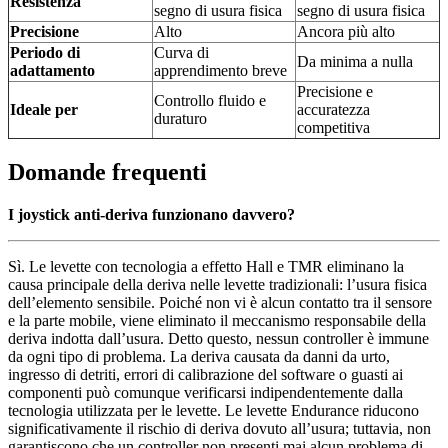
Resistenza
segno di usura fisica
segno di usura fisica
Precisione
Alto
Ancora più alto
Periodo di
Curva di
Da minima a nulla
adattamento
apprendimento breve
Precisione e
Controllo fluido e
Ideale per
accuratezza
duraturo
competitiva
Domande frequenti
I joystick anti-deriva funzionano davvero?
Sì. Le levette con tecnologia a effetto Hall e TMR eliminano la
causa principale della deriva nelle levette tradizionali: l’usura fisica
dell’elemento sensibile. Poiché non vi è alcun contatto tra il sensore
e la parte mobile, viene eliminato il meccanismo responsabile della
deriva indotta dall’usura. Detto questo, nessun controller è immune
da ogni tipo di problema. La deriva causata da danni da urto,
ingresso di detriti, errori di calibrazione del software o guasti ai
componenti può comunque verificarsi indipendentemente dalla
tecnologia utilizzata per le levette. Le levette Endurance riducono
significativamente il rischio di deriva dovuto all’usura; tuttavia, non
garantiscono che un controller non presenti mai alcun problema di