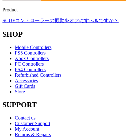
Product
SCUFコントローラーの振動をオフにすべきですか？
SHOP
Mobile Controllers
PS5 Controllers
Xbox Controllers
PC Controllers
PS4 Controllers
Refurbished Controllers
Accessories
Gift Cards
Store
SUPPORT
Contact us
Customer Support
My Account
Returns & Repairs