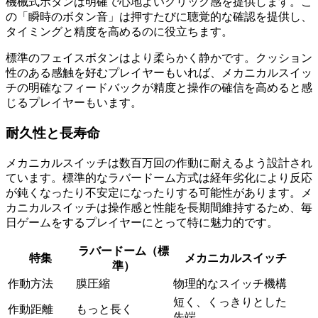
機械式ボタンは明確で心地よいクリック感を提供します。こ
の「瞬時のボタン音」は押すたびに聴覚的な確認を提供し、
タイミングと精度を高めるのに役立ちます。
標準のフェイスボタンはより柔らかく静かです。クッション
性のある感触を好むプレイヤーもいれば、メカニカルスイッ
チの明確なフィードバックが精度と操作の確信を高めると感
じるプレイヤーもいます。
耐久性と長寿命
メカニカルスイッチは数百万回の作動に耐えるよう設計され
ています。標準的なラバードーム方式は経年劣化により反応
が鈍くなったり不安定になったりする可能性があります。メ
カニカルスイッチは操作感と性能を長期間維持するため、毎
日ゲームをするプレイヤーにとって特に魅力的です。
ラバードーム（標
特集
メカニカルスイッチ
準）
作動方法
膜圧縮
物理的なスイッチ機構
短く、くっきりとした
作動距離
もっと長く
先端