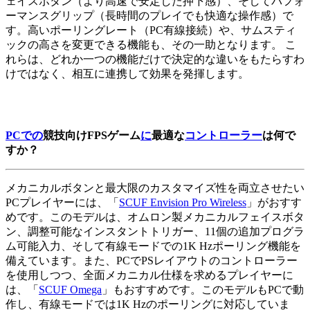
ェイスボタン（より高速で安定した押下感）、そしてパフォ
ーマンスグリップ（長時間のプレイでも快適な操作感）で
す。高いポーリングレート（PC有線接続）や、サムスティ
ックの高さを変更できる機能も、その一助となります。 こ
れらは、どれか一つの機能だけで決定的な違いをもたらすわ
けではなく、相互に連携して効果を発揮します。
PCでの
競技向けFPSゲーム
に
最適な
コントローラー
は何で
すか？
メカニカルボタンと最大限のカスタマイズ性を両立させたい
PCプレイヤーには、「
SCUF Envision Pro Wireless
」がおすす
めです。このモデルは、オムロン製メカニカルフェイスボタ
ン、調整可能なインスタントトリガー、11個の追加プログラ
ム可能入力、そして有線モードでの1K Hzポーリング機能を
備えています。また、PCでPSレイアウトのコントローラー
を使用しつつ、全面メカニカル仕様を求めるプレイヤーに
は、「
SCUF Omega
」もおすすめです。このモデルもPCで動
作し、有線モードでは1K Hzのポーリングに対応していま