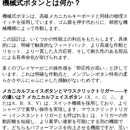
機械式ボタンとは何か？
機械式ボタンは、高級メカニカルキーボードと同様の物理ス
イッチを採用しています。ゴム膜を押す代わりに、精密な機
械機構によって作動します。
この設計は、いくつかの性能上の利点をもたらします。具体
的には、明確で触覚的なフィードバック、より高速な作動と
リセット、より一貫した入力応答、そして耐久性のある部品
による長寿命化が挙げられます。
多くのプレイヤーがこの操作感を「即応性が高い」と評して
います。これは明確な作動点と、メンブレンボタン特有の柔
らかさやふにゃふにゃした感触がないためです。
メカニカルフェイスボタンとマウスクリックトリガー――そ
の違いは？ メカニカルフェイスボタン
（X、○、□、△、ま
たはA、B、X、Y）は、スイッチ機構を採用しており、より
シャープで素早い操作を実現します。マウスクリックトリガ
ー（インスタントトリガーとも呼ばれる）は、トリガーの作
動距離を短縮し、より素早い連射を可能にする別の機能で
す。どちらもパフォーマンスを向上させる機能ですが、互い