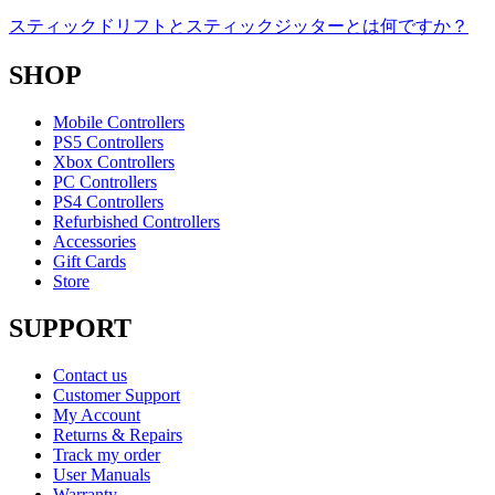
スティックドリフトとスティックジッターとは何ですか？
SHOP
Mobile Controllers
PS5 Controllers
Xbox Controllers
PC Controllers
PS4 Controllers
Refurbished Controllers
Accessories
Gift Cards
Store
SUPPORT
Contact us
Customer Support
My Account
Returns & Repairs
Track my order
User Manuals
Warranty