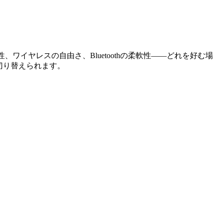
定性、ワイヤレスの自由さ、Bluetoothの柔軟性――どれを好む場
に切り替えられます。