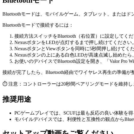
Bluetoothモード
Bluetoothモードは、モバイルゲーム、タブレット、または
Bluetoothモードで接続するには：
接続方法スイッチをBluetooth（右位置）に設定してく
NexusボタンをLEDが点灯するまで押し続けてください
NexusボタンとViewボタンを同時に5秒間押し続けてく
Nexusボタンの上にある白色LEDが高速点滅し始めた
お使いのデバイスでBluetooth設定を開き、「Valor Pro 
接続が完了したら、Bluetooth経由でワイヤレス再生の準備
⏱️ 注意：コントローラーは20秒間ペアリングモードを維
推奨用途
PCゲームプレイでは、SCUFは最も反応の良い体験
モバイルデバイスでは、利便性と互換性の観点からBluet
セットアップ動画をご覧ください