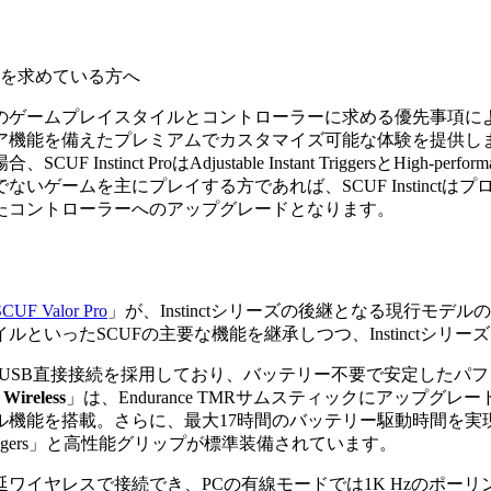
を求めている方へ
Proの選択は、あなたのゲームプレイスタイルとコントローラーに求め
ア機能を備えたプレミアムでカスタマイズ可能な体験を提供し
nct ProはAdjustable Instant TriggersとHigh
いゲームを主にプレイする方であれば、SCUF Instinct
たコントローラーへのアップグレードとなります。
SCUF Valor Pro
」が、Instinctシリーズの後継となる現行モ
といったSCUFの主要な機能を継承しつつ、Instinctシリ
USB直接接続を採用しており、バッテリー不要で安定したパ
 Wireless
」は、Endurance TMRサムスティックにアップ
ル機能を搭載。さらに、最大17時間のバッテリー駆動時間を実
tant Triggers」と高性能グリップが標準装備されています。
たは低遅延ワイヤレスで接続でき、PCの有線モードでは1K Hz