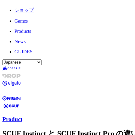
ショップ
Games
Products
News
GUIDES
Product
SCUF Instinct と SCUF Instinct Pro 