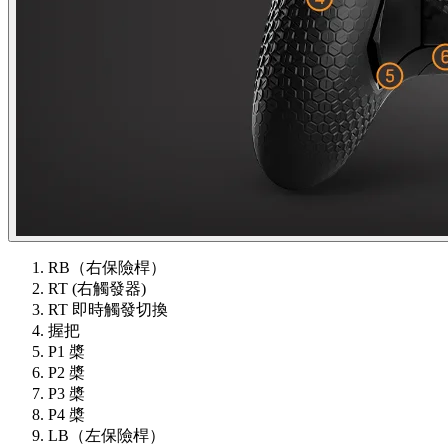
RB（右保險桿）
RT (右觸發器)
RT 即時觸發切換
握把
P1 槳
P2 槳
P3 槳
P4 槳
LB（左保險桿）