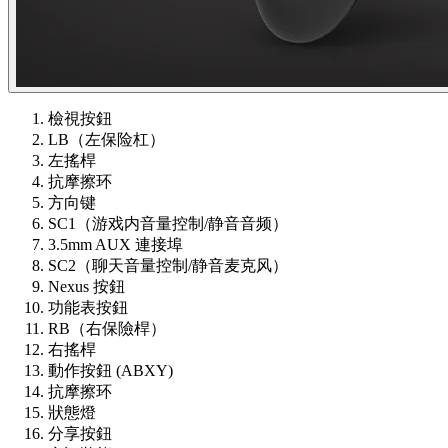
檢視按鈕
LB（左保险杠）
左搖桿
抗摩擦环
方向键
SC1（游戏内音量控制/静音音频）
3.5mm AUX 連接埠
SC2（聊天音量控制/静音麦克风）
Nexus 按鈕
功能表按鈕
RB（右保險桿）
右搖桿
動作按鈕 (ABXY)
抗摩擦环
狀態燈
分享按鈕