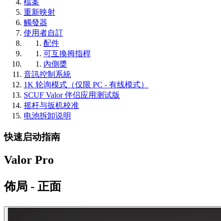
檔案
重新映射
觸發器
使用者自訂
配件
可互換拇指桿
內側槳
音訊控制系統
1K 轮询模式（仅限 PC - 有线模式）
SCUF Valor 伴侣应用测试版
摇杆与扳机校准
电池拆卸说明
快速启动指南
Valor Pro
佈局 - 正面