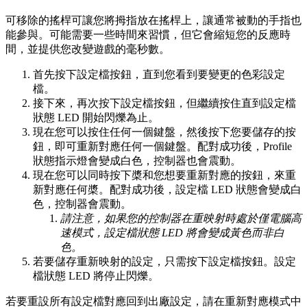
可移除的搖桿可讓您將拇指放在搖桿上，讓通常被動的手指也
能參與。可能需要一些時間來習慣，但它會縮短您的反應時
間，並提供您改變遊戲的毫秒數。
首先按下設定檔按鈕，直到您看到要變更的色彩設定
檔。
接下來，再次按下設定檔按鈕，但繼續按住直到設定檔
狀態 LED 開始閃爍為止。
現在您可以按住任何一個鍵盤，然後按下您要儲存的按
鈕，即可重新對應任何一個鍵盤。配對成功後，Profile
狀態指示燈會變成白色，控制器也會震動。
現在您可以同時按下槳和您想要重新對應的按鈕，來重
新對應任何槳。配對成功後，設定檔 LED 狀態會變成白
色，控制器會震動。
請注意，如果您的控制器在重映射時處於僅電腦高
速模式，設定檔狀態 LED 將會變成黃色而非白
色。
若要儲存重新映射的設定，只需按下設定檔按鈕。設定
檔狀態 LED 將停止閃爍。
若要重設所有設定檔對應回到出廠設定，請在重新對應模式中