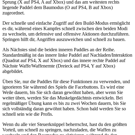
Sprung (X auf PS4, A auf Xbox) und das am weitesten rechts
liegende Paddel dem Baumodus (O auf PS4, B auf Xbox)
zugeordnet.
Der schnelle und einfache Zugriff auf den Build-Modus ermöglicht
es dir, während eines Kampfes schnell zwischen den beiden Modi
zu wechseln, um defensive und offensive Aktionen durchzuführen.
Springen hilft dir, Angriffen auszuweichen und schnell zu bauen.
Als Nächstes sind die beiden inneren Paddles an der Reihe.
Standardmäßig ist das innere linke Paddel auf Nachladen/Interaktion
(Quadrat auf PS4, X auf Xbox) und das innere rechte Paddel auf
Nächste Waffe/Waffenernte (Dreieck auf PS4, Y auf Xbox)
abgebildet.
Üben Sie, nur die Paddles für diese Funktionen zu verwenden, und
ignorieren Sie während des Spiels die Facebuttons. Es wird eine
Weile dauern, bis Sie sich daran gewöhnt haben, aber wenn Sie
weiter üben, werden Sie das Muskelgedächtnis entwickeln. Bei
regelmäßiger Übung kann es bis zu zwei Wochen dauern, bis Sie
sich vollständig daran gewöhnt haben. Schon bald werden Sie so
schnell sein wie die Profis.
Wenn du alle vier Steuerknüppel beherrschst, hast du den größten
Vorteil, um schnell zu springen, nachzuladen, die Waffen zu