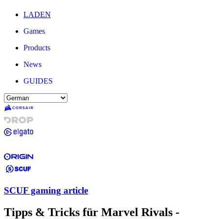
LADEN
Games
Products
News
GUIDES
SCUF gaming article
Tipps & Tricks für Marvel Rivals -