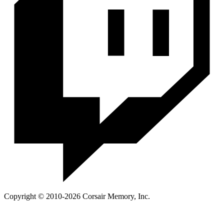
Copyright © 2010-2026 Corsair Memory, Inc.