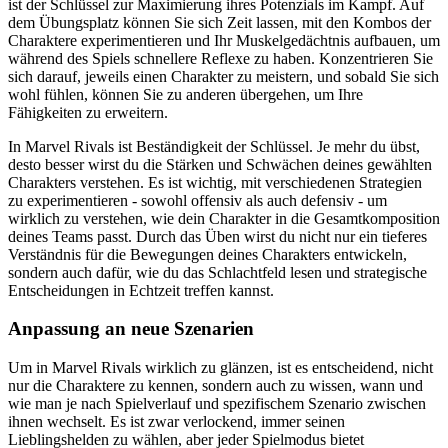
ist der Schlüssel zur Maximierung ihres Potenzials im Kampf. Auf
dem Übungsplatz können Sie sich Zeit lassen, mit den Kombos der
Charaktere experimentieren und Ihr Muskelgedächtnis aufbauen, um
während des Spiels schnellere Reflexe zu haben. Konzentrieren Sie
sich darauf, jeweils einen Charakter zu meistern, und sobald Sie sich
wohl fühlen, können Sie zu anderen übergehen, um Ihre
Fähigkeiten zu erweitern.
In Marvel Rivals ist Beständigkeit der Schlüssel. Je mehr du übst,
desto besser wirst du die Stärken und Schwächen deines gewählten
Charakters verstehen. Es ist wichtig, mit verschiedenen Strategien
zu experimentieren - sowohl offensiv als auch defensiv - um
wirklich zu verstehen, wie dein Charakter in die Gesamtkomposition
deines Teams passt. Durch das Üben wirst du nicht nur ein tieferes
Verständnis für die Bewegungen deines Charakters entwickeln,
sondern auch dafür, wie du das Schlachtfeld lesen und strategische
Entscheidungen in Echtzeit treffen kannst.
Anpassung an neue Szenarien
Um in Marvel Rivals wirklich zu glänzen, ist es entscheidend, nicht
nur die Charaktere zu kennen, sondern auch zu wissen, wann und
wie man je nach Spielverlauf und spezifischem Szenario zwischen
ihnen wechselt. Es ist zwar verlockend, immer seinen
Lieblingshelden zu wählen, aber jeder Spielmodus bietet