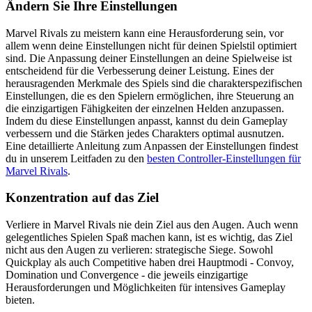
Ändern Sie Ihre Einstellungen
Marvel Rivals zu meistern kann eine Herausforderung sein, vor
allem wenn deine Einstellungen nicht für deinen Spielstil optimiert
sind. Die Anpassung deiner Einstellungen an deine Spielweise ist
entscheidend für die Verbesserung deiner Leistung. Eines der
herausragenden Merkmale des Spiels sind die charakterspezifischen
Einstellungen, die es den Spielern ermöglichen, ihre Steuerung an
die einzigartigen Fähigkeiten der einzelnen Helden anzupassen.
Indem du diese Einstellungen anpasst, kannst du dein Gameplay
verbessern und die Stärken jedes Charakters optimal ausnutzen.
Eine detaillierte Anleitung zum Anpassen der Einstellungen findest
du in unserem Leitfaden zu den
besten Controller-Einstellungen für
Marvel Rivals
.
Konzentration auf das Ziel
Verliere in Marvel Rivals nie dein Ziel aus den Augen. Auch wenn
gelegentliches Spielen Spaß machen kann, ist es wichtig, das Ziel
nicht aus den Augen zu verlieren: strategische Siege. Sowohl
Quickplay als auch Competitive haben drei Hauptmodi - Convoy,
Domination und Convergence - die jeweils einzigartige
Herausforderungen und Möglichkeiten für intensives Gameplay
bieten.