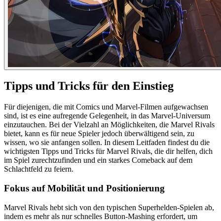
Tipps und Tricks für den Einstieg
Für diejenigen, die mit Comics und Marvel-Filmen aufgewachsen
sind, ist es eine aufregende Gelegenheit, in das Marvel-Universum
einzutauchen. Bei der Vielzahl an Möglichkeiten, die Marvel Rivals
bietet, kann es für neue Spieler jedoch überwältigend sein, zu
wissen, wo sie anfangen sollen. In diesem Leitfaden findest du die
wichtigsten Tipps und Tricks für Marvel Rivals, die dir helfen, dich
im Spiel zurechtzufinden und ein starkes Comeback auf dem
Schlachtfeld zu feiern.
Fokus auf Mobilität und Positionierung
Marvel Rivals hebt sich von den typischen Superhelden-Spielen ab,
indem es mehr als nur schnelles Button-Mashing erfordert, um