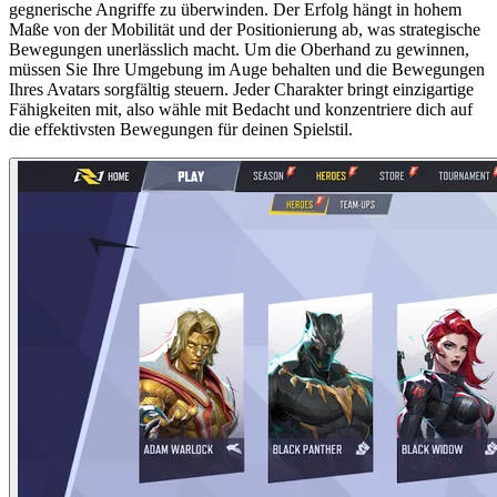
gegnerische Angriffe zu überwinden. Der Erfolg hängt in hohem
Maße von der Mobilität und der Positionierung ab, was strategische
Bewegungen unerlässlich macht. Um die Oberhand zu gewinnen,
müssen Sie Ihre Umgebung im Auge behalten und die Bewegungen
Ihres Avatars sorgfältig steuern. Jeder Charakter bringt einzigartige
Fähigkeiten mit, also wähle mit Bedacht und konzentriere dich auf
die effektivsten Bewegungen für deinen Spielstil.