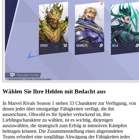
Wählen Sie Ihre Helden mit Bedacht aus
In Marvel Rivals Season 1 stehen 33 Charaktere zur Verfügung, von
denen jeder über einzigartige Fähigkeiten verfügt, die ihn
auszeichnen. Obwohl es für Spieler verlockend ist, ihre
Lieblingscharaktere zu wählen, ist es wichtig, diejenigen
auszuwählen, die strategisch zum Erfolg in intensiven Kämpfen
beitragen können. Die Zusammenstellung eines abgerundeten
Teams erfordert eine sorgfältige Abwägung der Fähigkeiten jedes