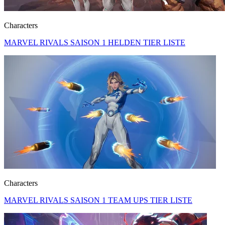
Characters
MARVEL RIVALS SAISON 1 HELDEN TIER LISTE
Characters
MARVEL RIVALS SAISON 1 TEAM UPS TIER LISTE