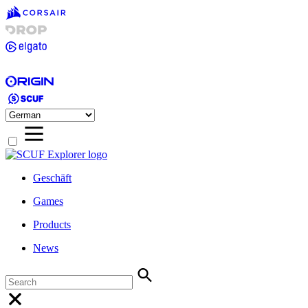
Geschäft
Games
Products
News