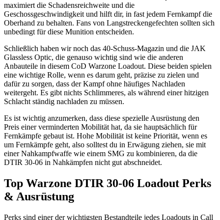
maximiert die Schadensreichweite und die
Geschossgeschwindigkeit und hilft dir, in fast jedem Fernkampf die
Oberhand zu behalten. Fans von Langstreckengefechten sollten sich
unbedingt für diese Munition entscheiden.
Schließlich haben wir noch das 40-Schuss-Magazin und die JAK
Glassless Optic, die genauso wichtig sind wie die anderen
Anbauteile in diesem CoD Warzone Loadout. Diese beiden spielen
eine wichtige Rolle, wenn es darum geht, präzise zu zielen und
dafür zu sorgen, dass der Kampf ohne häufiges Nachladen
weitergeht. Es gibt nichts Schlimmeres, als während einer hitzigen
Schlacht ständig nachladen zu müssen.
Es ist wichtig anzumerken, dass diese spezielle Ausrüstung den
Preis einer verminderten Mobilität hat, da sie hauptsächlich für
Fernkämpfe gebaut ist. Hohe Mobilität ist keine Priorität, wenn es
um Fernkämpfe geht, also solltest du in Erwägung ziehen, sie mit
einer Nahkampfwaffe wie einem SMG zu kombinieren, da die
DTIR 30-06 in Nahkämpfen nicht gut abschneidet.
Top Warzone DTIR 30-06 Loadout Perks
& Ausrüstung
Perks sind einer der wichtigsten Bestandteile jedes Loadouts in Call