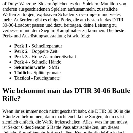
of Duty: Warzone. Sie ermöglichen es den Spielern, Munition von
anderen ausgeschiedenen Spielern aufzusammeln, zusätzliche
Waffen zu tragen, explosiven Schaden zu verringern und vieles
mehr. Außerdem gibt es einige Perks, die am besten in das DTIR
30-06-Loadout passen und dazu beitragen, deine Leistung zu
verbessern und dem Sieg im Kampf näher zu kommen. Die beste
Perk- und Ausrüstungsausstattung ist wie folgt:
Perk 1 -
Schnellreparatur
Perk 2 -
Doppelte Zeit
Perk 3 -
Hohe Alarmbereitschaft
Perk 4 -
Schnelle Hände
Sekundärwaffe -
SMG
Tödlich -
Splittergranate
Tactical -
Rauchgranate
Wie bekommt man das DTIR 30-06 Battle
Rifle?
Wenn ihr es immer noch nicht geschafft habt, die DTIR 30-06 in die
Hände zu bekommen, dann macht euch keine Sorgen, denn es ist
ziemlich einfach, die Waffe freizuschalten. Alles, was ihr tun müsst,
ist Sektor 6 des Season 6 Battle Pass abzuschließen, um dieses
tödliche Kampfgewehr freizuschalten. Bevor ihr die Waffe jedoch