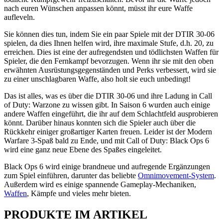
nach euren Wünschen anpassen könnt, müsst ihr eure Waffe
aufleveln.
Sie können dies tun, indem Sie ein paar Spiele mit der DTIR 30-06
spielen, da dies Ihnen helfen wird, ihre maximale Stufe, d.h. 20, zu
erreichen. Dies ist eine der aufregendsten und tödlichsten Waffen für
Spieler, die den Fernkampf bevorzugen. Wenn ihr sie mit den oben
erwähnten Ausrüstungsgegenständen und Perks verbessert, wird sie
zu einer unschlagbaren Waffe, also holt sie euch unbedingt!
Das ist alles, was es über die DTIR 30-06 und ihre Ladung in Call
of Duty: Warzone zu wissen gibt. In Saison 6 wurden auch einige
andere Waffen eingeführt, die ihr auf dem Schlachtfeld ausprobieren
könnt. Darüber hinaus konnten sich die Spieler auch über die
Rückkehr einiger großartiger Karten freuen. Leider ist der Modern
Warfare 3-Spaß bald zu Ende, und mit Call of Duty: Black Ops 6
wird eine ganz neue Ebene des Spaßes eingeleitet.
Black Ops 6 wird einige brandneue und aufregende Ergänzungen
zum Spiel einführen, darunter das beliebte
Omnimovement-System
.
Außerdem wird es einige spannende Gameplay-Mechaniken,
Waffen
, Kämpfe und vieles mehr bieten.
PRODUKTE IM ARTIKEL