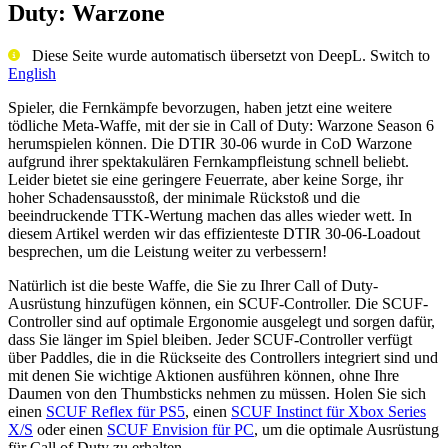
Duty: Warzone
Diese Seite wurde automatisch übersetzt von DeepL. Switch to
English
Spieler, die Fernkämpfe bevorzugen, haben jetzt eine weitere
tödliche Meta-Waffe, mit der sie in Call of Duty: Warzone Season 6
herumspielen können. Die DTIR 30-06 wurde in CoD Warzone
aufgrund ihrer spektakulären Fernkampfleistung schnell beliebt.
Leider bietet sie eine geringere Feuerrate, aber keine Sorge, ihr
hoher Schadensausstoß, der minimale Rückstoß und die
beeindruckende TTK-Wertung machen das alles wieder wett. In
diesem Artikel werden wir das effizienteste DTIR 30-06-Loadout
besprechen, um die Leistung weiter zu verbessern!
Natürlich ist die beste Waffe, die Sie zu Ihrer Call of Duty-
Ausrüstung hinzufügen können, ein SCUF-Controller. Die SCUF-
Controller sind auf optimale Ergonomie ausgelegt und sorgen dafür,
dass Sie länger im Spiel bleiben. Jeder SCUF-Controller verfügt
über Paddles, die in die Rückseite des Controllers integriert sind und
mit denen Sie wichtige Aktionen ausführen können, ohne Ihre
Daumen von den Thumbsticks nehmen zu müssen. Holen Sie sich
einen
SCUF Reflex für PS5
, einen
SCUF Instinct für Xbox Series
X/S
oder einen
SCUF Envision für PC
, um die optimale Ausrüstung
für Call of Duty zu erhalten.