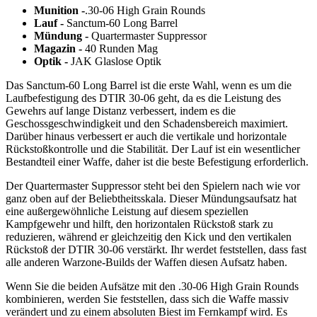
Munition -
.30-06 High Grain Rounds
Lauf -
Sanctum-60 Long Barrel
Mündung -
Quartermaster Suppressor
Magazin -
40 Runden Mag
Optik -
JAK Glaslose Optik
Das Sanctum-60 Long Barrel ist die erste Wahl, wenn es um die
Laufbefestigung des DTIR 30-06 geht, da es die Leistung des
Gewehrs auf lange Distanz verbessert, indem es die
Geschossgeschwindigkeit und den Schadensbereich maximiert.
Darüber hinaus verbessert er auch die vertikale und horizontale
Rückstoßkontrolle und die Stabilität. Der Lauf ist ein wesentlicher
Bestandteil einer Waffe, daher ist die beste Befestigung erforderlich.
Der Quartermaster Suppressor steht bei den Spielern nach wie vor
ganz oben auf der Beliebtheitsskala. Dieser Mündungsaufsatz hat
eine außergewöhnliche Leistung auf diesem speziellen
Kampfgewehr und hilft, den horizontalen Rückstoß stark zu
reduzieren, während er gleichzeitig den Kick und den vertikalen
Rückstoß der DTIR 30-06 verstärkt. Ihr werdet feststellen, dass fast
alle anderen Warzone-Builds der Waffen diesen Aufsatz haben.
Wenn Sie die beiden Aufsätze mit den .30-06 High Grain Rounds
kombinieren, werden Sie feststellen, dass sich die Waffe massiv
verändert und zu einem absoluten Biest im Fernkampf wird. Es